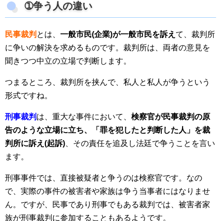
➀争う人の違い
民事裁判
とは、
一般市民(企業)が一般市民を訴え
て、裁判所
に争いの解決を求めるものです。裁判所は、両者の意見を
聞きつつ中立の立場で判断します。
つまるところ、裁判所を挟んで、私人と私人が争うという
形式ですね。
刑事裁判
は、重大な事件において、
検察官が民事裁判の原
告のような立場に立ち、「罪を犯したと判断した人」を裁
判所に訴え(起訴)
、その責任を追及し法廷で争うことを言い
ます。
刑事事件では、直接被疑者と争うのは検察官です。なの
で、実際の事件の被害者や家族は争う当事者にはなりませ
ん。ですが、民事であり刑事でもある裁判では、被害者家
族が刑事裁判に参加することもあるようです。