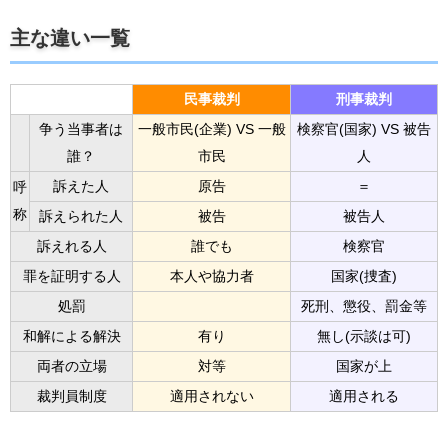
主な違い一覧
民事裁判
刑事裁判
争う当事者は
一般市民(企業) VS 一般
検察官(国家) VS 被告
誰？
市民
人
訴えた人
原告
＝
呼
称
訴えられた人
被告
被告人
訴えれる人
誰でも
検察官
罪を証明する人
本人や協力者
国家(捜査)
処罰
死刑、懲役、罰金等
和解による解決
有り
無し(示談は可)
両者の立場
対等
国家が上
裁判員制度
適用されない
適用される