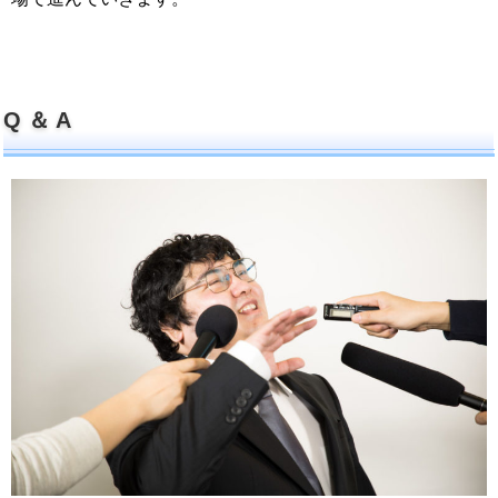
Q ＆ A