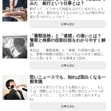
みた 銀行という仕事とは？
銀行って、どうやって利益を上げているのでしょう
か？ また、銀行がなくてもとわたしたちの世の中が
成り立つのでしょうか？ こ...
記事を読む
「書類送検」と「逮捕」の違いとは？
警察と検察の役割分担をわかりやすく解
説
本日は、「書類送検」と「逮捕」の意味の違いか
ら、警察や検察の役割についてわかりやすく解説し
たいと思います。 これを最後まで読め...
記事を読む
堅いニュースでも、知れば面白くなる一
般常識
ニュースを見ていてもどうも面白くない、、、もし
くは、理解しようとしている間に次のニュースへ行
ってしまった、、、なんてことは良くありますよ
ね。...
記事を読む