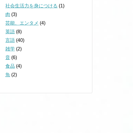
社会生活力を身につける
(1)
肉
(3)
芸能、エンタメ
(4)
英語
(8)
言語
(40)
雑学
(2)
音
(6)
食品
(4)
魚
(2)