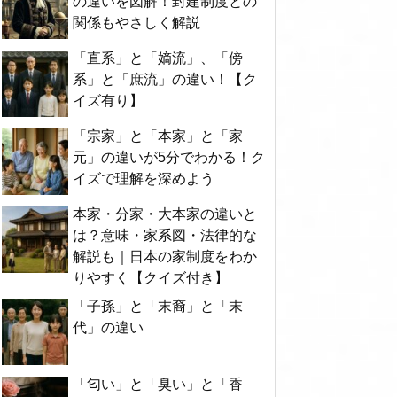
の違いを図解！封建制度との
関係もやさしく解説
「直系」と「嫡流」、「傍
系」と「庶流」の違い！【ク
イズ有り】
「宗家」と「本家」と「家
元」の違いが5分でわかる！ク
イズで理解を深めよう
本家・分家・大本家の違いと
は？意味・家系図・法律的な
解説も｜日本の家制度をわか
りやすく【クイズ付き】
「子孫」と「末裔」と「末
代」の違い
「匂い」と「臭い」と「香