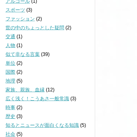
アルコール
(1)
スポーツ
(3)
ファッション
(2)
世の中のちょっとした疑問
(2)
交通
(1)
人物
(1)
似て非なる言葉
(39)
単位
(2)
国際
(2)
地理
(5)
家族、親族、血縁
(12)
広く浅く！こうあさ一般常識
(3)
時事
(2)
歴史
(3)
知るとニュースが面白くなる知識
(5)
社会
(5)