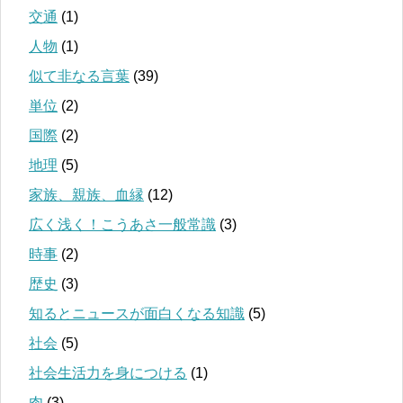
交通
(1)
人物
(1)
似て非なる言葉
(39)
単位
(2)
国際
(2)
地理
(5)
家族、親族、血縁
(12)
広く浅く！こうあさ一般常識
(3)
時事
(2)
歴史
(3)
知るとニュースが面白くなる知識
(5)
社会
(5)
社会生活力を身につける
(1)
肉
(3)