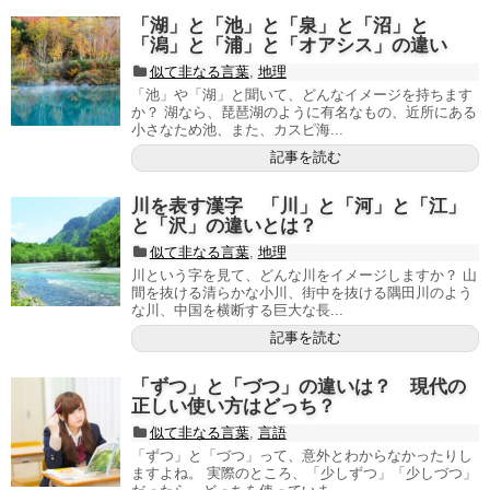
「湖」と「池」と「泉」と「沼」と
「潟」と「浦」と「オアシス」の違い
似て非なる言葉
,
地理
「池」や「湖」と聞いて、どんなイメージを持ちます
か？ 湖なら、琵琶湖のように有名なもの、近所にある
小さなため池、また、カスピ海...
記事を読む
川を表す漢字 「川」と「河」と「江」
と「沢」の違いとは？
似て非なる言葉
,
地理
川という字を見て、どんな川をイメージしますか？ 山
間を抜ける清らかな小川、街中を抜ける隅田川のよう
な川、中国を横断する巨大な長...
記事を読む
「ずつ」と「づつ」の違いは？ 現代の
正しい使い方はどっち？
似て非なる言葉
,
言語
「ずつ」と「づつ」って、意外とわからなかったりし
ますよね。 実際のところ、「少しずつ」「少しづつ」