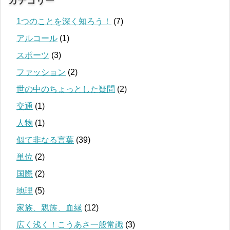
カテゴリー
1つのことを深く知ろう！
(7)
アルコール
(1)
スポーツ
(3)
ファッション
(2)
世の中のちょっとした疑問
(2)
交通
(1)
人物
(1)
似て非なる言葉
(39)
単位
(2)
国際
(2)
地理
(5)
家族、親族、血縁
(12)
広く浅く！こうあさ一般常識
(3)