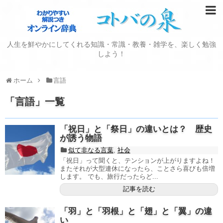
人生を鮮やかにしてくれる知識・常識・教養・雑学を、楽しく勉強
しよう！
ホーム
言語
「
言語
」
一覧
「祝日」と「祭日」の違いとは？ 歴史
が誘う物語
似て非なる言葉
,
社会
「祝日」って聞くと、テンションが上がりますよね！
またそれが大型連休になったら、ことさら喜びも倍増
します。 でも、旅行だったらど...
記事を読む
「羽」と「羽根」と「翅」と「翼」の違
い