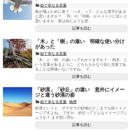
似て非なる言葉
鳥が飛ぶために使う「ハネ」って、どんな漢字がある
と思いますか？ 「羽」や「羽根」がイメージに近いと
思いますが、実は似たような意...
記事を読む
「木」と「樹」の違い 明確な使い分け
があった
似て非なる言葉
「木」と「樹」の違いってわかりますか？ 「樹木」と
いう言葉があるように、どちらもかなり似た言葉であ
ることは間違いないですね。 で...
記事を読む
「砂漠」「砂丘」の違い 意外にイメー
ジと違う砂漠の姿
似て非なる言葉
,
地理
砂漠というと、サラサラの砂地がどこまでも続くイメ
ージですよね。 ですが、砂丘ってどんなイメージでし
ょうか？ まず思い浮か...
記事を読む