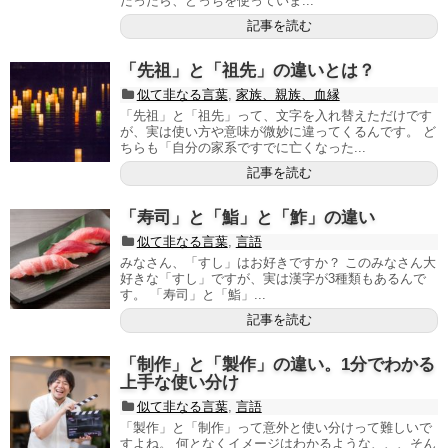
だったら、どっちを使っていま...
記事を読む
「先祖」と「祖先」の違いとは？
似て非なる言葉
,
家族、親族、血縁
「先祖」と「祖先」って、文字を入れ替えただけです
が、実は使い方や意味が微妙に違ってくるんです。 ど
ちらも「自分の家系ですでに亡くなった...
記事を読む
「寿司」と「鮨」と「鮓」の違い
似て非なる言葉
,
言語
みなさん、「すし」はお好きですか？ このみなさん大
好きな「すし」ですが、実は漢字が3種類もあるんで
す。 「寿司」と「鮨」...
記事を読む
「制作」と「製作」の違い。1分でわかる
上手な使い分け
似て非なる言葉
,
言語
「製作」と「制作」って意外と使い分けって難しいで
すよね。 何となくイメージはわかるような、、、そん