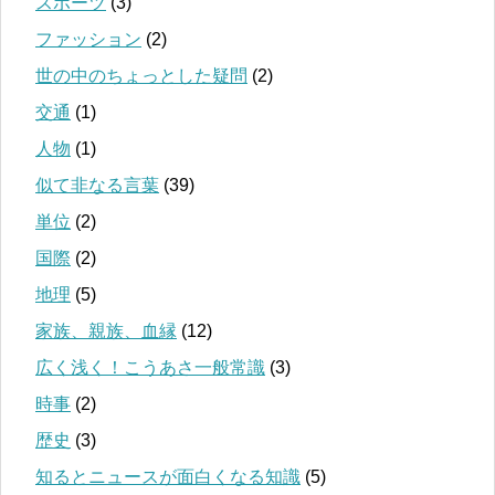
スポーツ
(3)
ファッション
(2)
世の中のちょっとした疑問
(2)
交通
(1)
人物
(1)
似て非なる言葉
(39)
単位
(2)
国際
(2)
地理
(5)
家族、親族、血縁
(12)
広く浅く！こうあさ一般常識
(3)
時事
(2)
歴史
(3)
知るとニュースが面白くなる知識
(5)