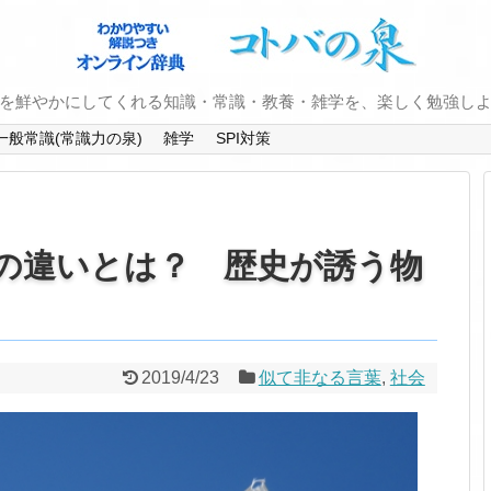
を鮮やかにしてくれる知識・常識・教養・雑学を、楽しく勉強し
一般常識(常識力の泉)
雑学
SPI対策
の違いとは？ 歴史が誘う物
2019/4/23
似て非なる言葉
,
社会