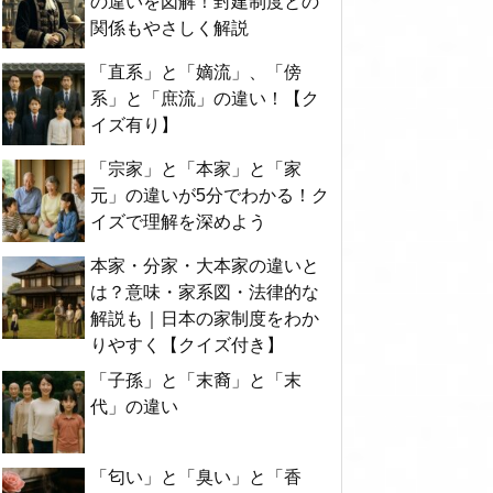
の違いを図解！封建制度との
関係もやさしく解説
「直系」と「嫡流」、「傍
系」と「庶流」の違い！【ク
イズ有り】
「宗家」と「本家」と「家
元」の違いが5分でわかる！ク
イズで理解を深めよう
本家・分家・大本家の違いと
は？意味・家系図・法律的な
解説も｜日本の家制度をわか
りやすく【クイズ付き】
「子孫」と「末裔」と「末
代」の違い
「匂い」と「臭い」と「香