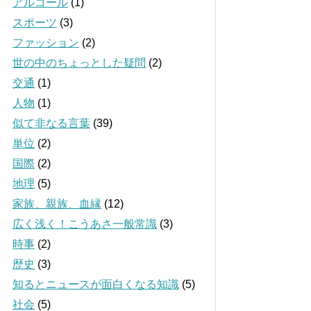
アルコール
(1)
スポーツ
(3)
ファッション
(2)
世の中のちょっとした疑問
(2)
交通
(1)
人物
(1)
似て非なる言葉
(39)
単位
(2)
国際
(2)
地理
(5)
家族、親族、血縁
(12)
広く浅く！こうあさ一般常識
(3)
時事
(2)
歴史
(3)
知るとニュースが面白くなる知識
(5)
社会
(5)