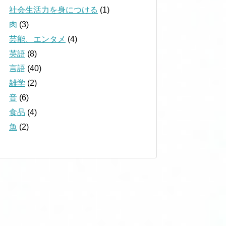
社会生活力を身につける
(1)
肉
(3)
芸能、エンタメ
(4)
英語
(8)
言語
(40)
雑学
(2)
音
(6)
食品
(4)
魚
(2)