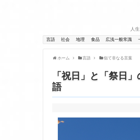
人生
言語
社会
地理
食品
広浅一般常識
ホーム
言語
似て非なる言葉
「祝日」と「祭日」
語