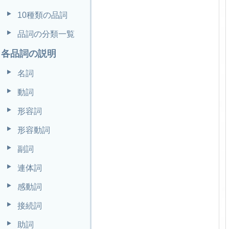
10種類の品詞
品詞の分類一覧
各品詞の説明
名詞
動詞
形容詞
形容動詞
副詞
連体詞
感動詞
接続詞
助詞