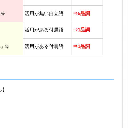
活用が無い自立語
⇒5品詞
」等
活用がある付属語
⇒1品詞
活用がある付属語
⇒1品詞
い」等
し)