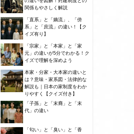
の違いを図解！封建制度との
関係もやさしく解説
「直系」と「嫡流」、「傍
系」と「庶流」の違い！【ク
イズ有り】
「宗家」と「本家」と「家
元」の違いが5分でわかる！ク
イズで理解を深めよう
本家・分家・大本家の違いと
は？意味・家系図・法律的な
解説も｜日本の家制度をわか
りやすく【クイズ付き】
「子孫」と「末裔」と「末
代」の違い
「匂い」と「臭い」と「香