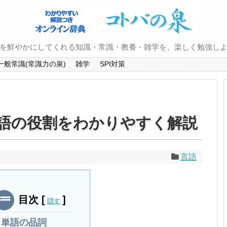
を鮮やかにしてくれる知識・常識・教養・雑学を、楽しく勉強し
一般常識(常識力の泉)
雑学
SPI対策
語の役割をわかりやすく解説
言語
目次
[
]
隠す
単語の品詞