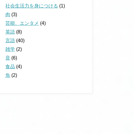
社会生活力を身につける
(1)
肉
(3)
芸能、エンタメ
(4)
英語
(8)
言語
(40)
雑学
(2)
音
(6)
食品
(4)
魚
(2)