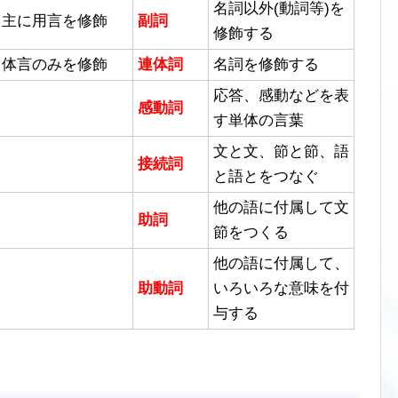
名詞以外(動詞等)を
主に用言を修飾
副詞
修飾する
体言のみを修飾
連体詞
名詞を修飾する
応答、感動などを表
感動詞
す単体の言葉
文と文、節と節、語
接続詞
と語とをつなぐ
他の語に付属して文
助詞
節をつくる
他の語に付属して、
助動詞
いろいろな意味を付
与する