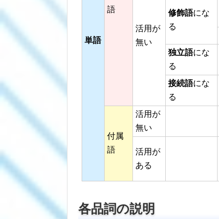
語
修飾語
にな
る
活用が
単語
無い
独立語
にな
る
接続語
にな
る
活用が
無い
付属
語
活用が
ある
各品詞の説明