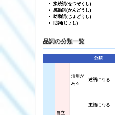
接続詞(せつぞくし)
感動詞(かんどうし)
助動詞(じょどうし)
助詞(じょし)
品詞の分類一覧
分類
活用が
述語
になる
ある
主語
になる
自立