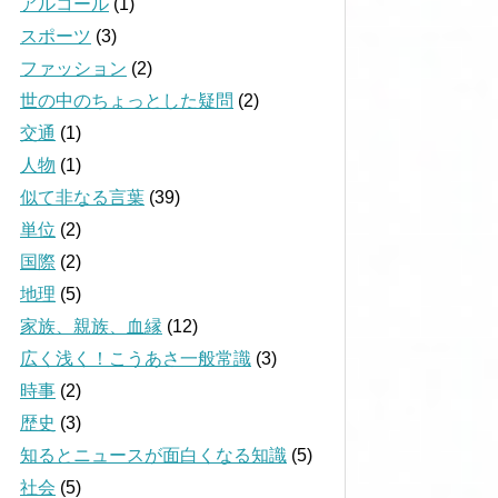
アルコール
(1)
スポーツ
(3)
ファッション
(2)
世の中のちょっとした疑問
(2)
交通
(1)
人物
(1)
似て非なる言葉
(39)
単位
(2)
国際
(2)
地理
(5)
家族、親族、血縁
(12)
広く浅く！こうあさ一般常識
(3)
時事
(2)
歴史
(3)
知るとニュースが面白くなる知識
(5)
社会
(5)