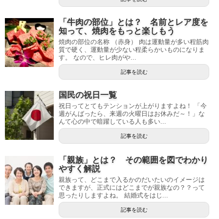
「牛肉の部位」とは？ 名前とレア度を
知って、焼肉をもっと楽しもう
焼肉の部位の名称 （赤身） 肉は運動量が多い程筋肉
質で硬く、運動量が少ない程柔らかいものになりま
す。 なので、ヒレ肉がや...
記事を読む
国民の祝日一覧
祝日ってとてもテンションが上がりますよね！ 「今
週がんばったら、来週の火曜日はお休みだ～！」な
んて心の中で暗躍している人も多い...
記事を読む
「親族」とは？ その範囲を図でわかり
やすく解説
親族って、どこまで入るかのだいたいのイメージは
できますが、正式にはどこまでが親族なの？？って
思ったりしますよね。 結婚式をはじ...
記事を読む