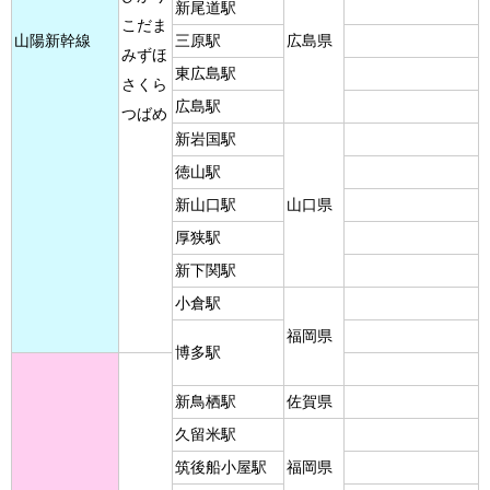
新尾道駅
こだま
山陽新幹線
三原駅
広島県
みずほ
東広島駅
さくら
広島駅
つばめ
新岩国駅
徳山駅
新山口駅
山口県
厚狭駅
新下関駅
小倉駅
福岡県
博多駅
新鳥栖駅
佐賀県
久留米駅
筑後船小屋駅
福岡県